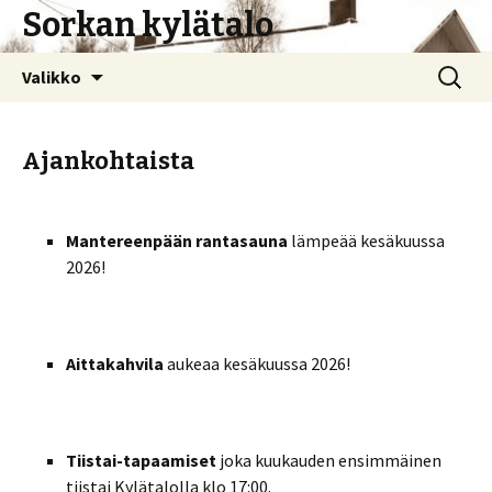
Sorkan kylätalo
Siirry
Haku:
Valikko
sisältöön
Ajankohtaista
Mantereenpään rantasauna
lämpeää kesäkuussa
2026!
Aittakahvila
aukeaa kesäkuussa 2026!
Tiistai-tapaamiset
joka kuukauden ensimmäinen
tiistai Kylätalolla klo 17:00.